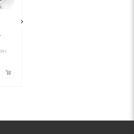
Подводка к смесителю
Подводка к смесителю
200 см MONOFLEX
200 см VALFEX
Много
Много
-39-1
Арт.: 9-76
Арт.: 9-7
460
руб.
/шт
460
руб.
/шт