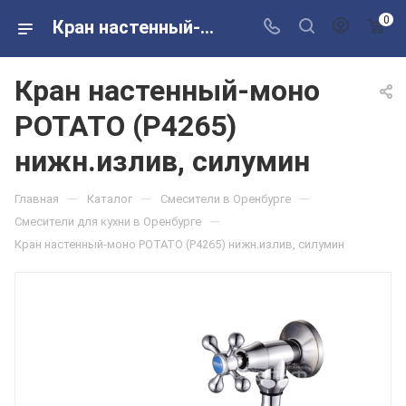
0
Кран настенный-моно POTATO (P4265) нижн.излив, силумин в розничных магазинах Сантехторг
Кран настенный-моно
POTATO (P4265)
нижн.излив, силумин
—
—
—
Главная
Каталог
Смесители в Оренбурге
—
Смесители для кухни в Оренбурге
Кран настенный-моно POTATO (P4265) нижн.излив, силумин