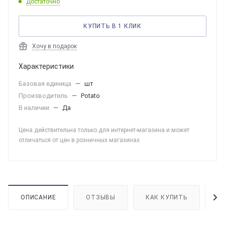
Достаточно
КУПИТЬ В 1 КЛИК
Хочу в подарок
Характеристики
Базовая единица
—
шт
Производитель
—
Potato
В наличии
—
Да
Цена действительна только для интернет-магазина и может
отличаться от цен в розничных магазинах
ОПИСАНИЕ
ОТЗЫВЫ
КАК КУПИТЬ
О