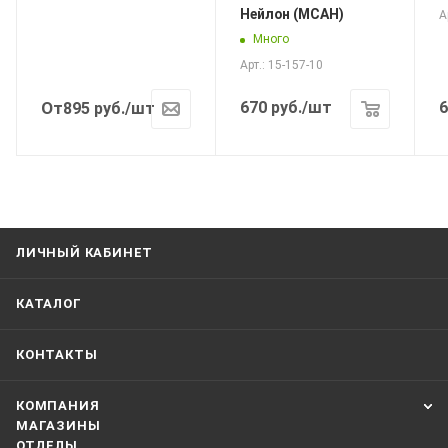
Нейлон (МСАН)
А
Много
Арт.: 15-157-10
От
670
руб.
/шт
6
895
руб.
/шт
ЛИЧНЫЙ КАБИНЕТ
КАТАЛОГ
КОНТАКТЫ
КОМПАНИЯ
МАГАЗИНЫ
ОТДЕЛЫ