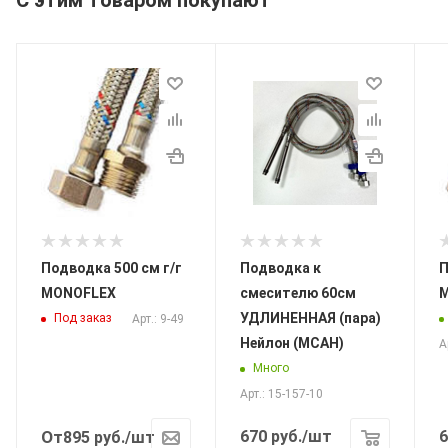
Подводка 500 см г/г
Подводка к
По
MONOFLEX
смесителю 60см
УДЛИНЕННАЯ (пара)
Под заказ
Арт.: 9-49
Нейлон (МСАН)
А
Много
Арт.: 15-157-10
От
670
руб.
/шт
6
895
руб.
/шт