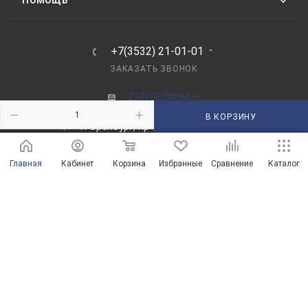
ПОМОЩЬ
+7(3532) 21-01-01
ЗАКАЗАТЬ ЗВОНОК
210101@mail.ru
В КОРЗИНУ
г. Оренбург, пр-д Автоматики, 8 "А"
Главная
Кабинет
Корзина
Избранные
Сравнение
Каталог
© Магазины сантехники в Оренбурге и Оренбургской области