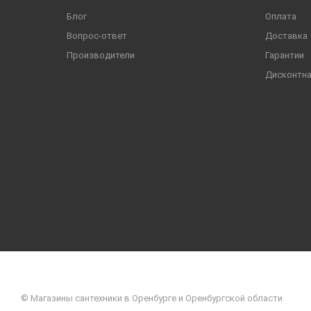
Блог
Оплата
Вопрос-ответ
Доставка
Производители
Гарантии
Дисконтна
© Магазины сантехники в Оренбурге и Оренбургской области