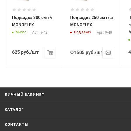
Подводка 300 см г/г
Подводка 250 см г/ш
П
MONOFLEX
MONOFLEX
с
Много
Под заказ
Арт.: 9-42
Арт.: 9-40
625
руб.
/шт
От
4
505
руб.
/шт
ЛИЧНЫЙ КАБИНЕТ
КАТАЛОГ
КОНТАКТЫ