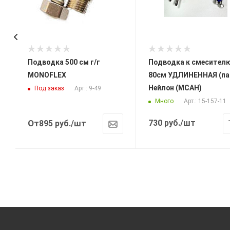
Подводка 500 см г/г
Подводка к смесителю
MONOFLEX
80см УДЛИНЕННАЯ (па
Нейлон (МСАН)
Под заказ
Арт.: 9-49
Много
Арт.: 15-157-11
От
730
руб.
/шт
895
руб.
/шт