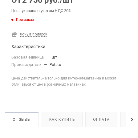
От
2 750
руб.
/шт
Цена указана с учетом НДС 20%
Под заказ
Хочу в подарок
Характеристики
Базовая единица
—
шт
Производитель
—
Potato
Цена действительна только для интернет-магазина и может
отличаться от цен в розничных магазинах
ОТЗЫВЫ
КАК КУПИТЬ
ОПЛАТА
ДОС