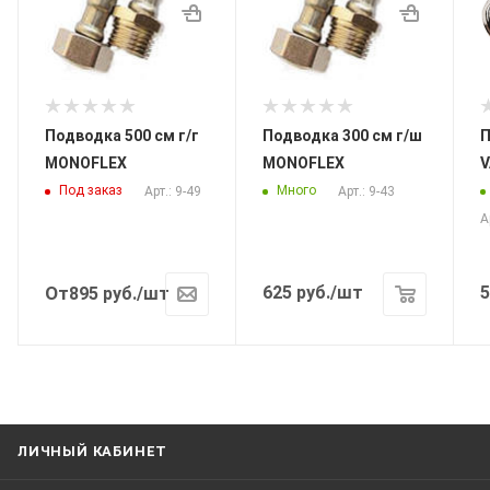
Подводка 500 см г/г
Подводка 300 см г/ш
По
MONOFLEX
MONOFLEX
V
Под заказ
Много
Арт.: 9-49
Арт.: 9-43
А
От
625
руб.
/шт
5
895
руб.
/шт
ЛИЧНЫЙ КАБИНЕТ