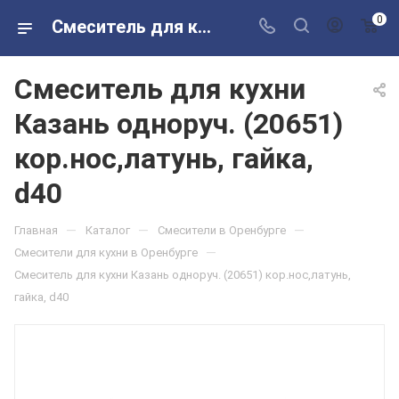
0
Смеситель для кухни Казань одноруч. (20651) кор.нос,латунь, гайка, d40 в розничных магазинах Сантехторг
Смеситель для кухни
Казань одноруч. (20651)
кор.нос,латунь, гайка,
d40
—
—
—
Главная
Каталог
Смесители в Оренбурге
—
Смесители для кухни в Оренбурге
Смеситель для кухни Казань одноруч. (20651) кор.нос,латунь,
гайка, d40