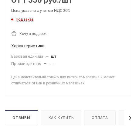
От
1 550
руб.
/шт
Цена указана с учетом НДС 20%
Под заказ
Хочу в подарок
Характеристики
Базовая единица
—
шт
Производитель
—
----
Цена действительна только для интернет-магазина и может
отличаться от цен в розничных магазинах
ОТЗЫВЫ
КАК КУПИТЬ
ОПЛАТА
ДОС