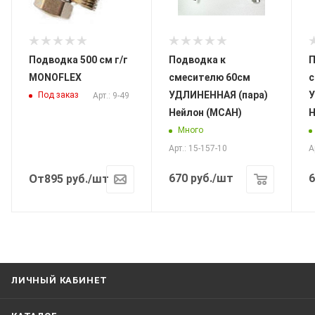
Подводка 500 см г/г
Подводка к
П
MONOFLEX
смесителю 60см
с
УДЛИНЕННАЯ (пара)
У
Под заказ
Арт.: 9-49
Нейлон (МСАН)
Н
Много
Арт.: 15-157-10
А
От
670
руб.
/шт
6
895
руб.
/шт
ЛИЧНЫЙ КАБИНЕТ