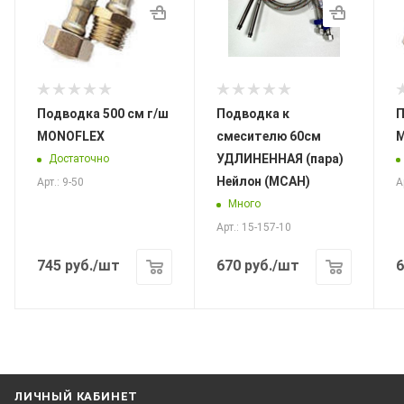
Подводка 500 см г/ш
Подводка к
По
MONOFLEX
смесителю 60см
УДЛИНЕННАЯ (пара)
Достаточно
Нейлон (МСАН)
Арт.: 9-50
А
Много
Арт.: 15-157-10
745
руб.
/шт
670
руб.
/шт
6
ЛИЧНЫЙ КАБИНЕТ