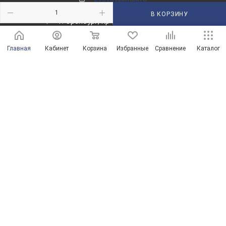
В КОРЗИНУ
г. Оренбург, пр-д Автоматики, 8 "А"
Главная
Кабинет
Корзина
Избранные
Сравнение
Каталог
© Магазины сантехники в Оренбурге и Оренбургской области
Продвижение сайта от ООО "Новые решения"