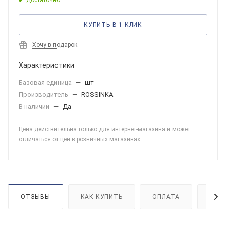
Достаточно
КУПИТЬ В 1 КЛИК
Хочу в подарок
Характеристики
Базовая единица
—
шт
Производитель
—
ROSSINKA
В наличии
—
Да
Цена действительна только для интернет-магазина и может
отличаться от цен в розничных магазинах
ОТЗЫВЫ
КАК КУПИТЬ
ОПЛАТА
ДОС