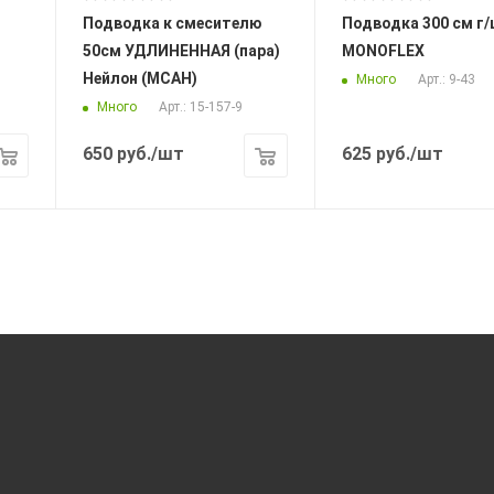
Подводка к смесителю
Подводка 300 см г/ш
50см УДЛИНЕННАЯ (пара)
MONOFLEX
Нейлон (МСАН)
Много
Арт.: 9-43
Много
Арт.: 15-157-9
650
руб.
/шт
625
руб.
/шт