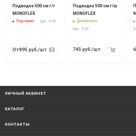
Подводка 500 см г/г
Подводка 500 см г/ш
По
MONOFLEX
MONOFLEX
Под заказ
Достаточно
Арт.: 9-49
Арт.: 9-50
А
От
745
руб.
/шт
6
895
руб.
/шт
ЛИЧНЫЙ КАБИНЕТ
КАТАЛОГ
КОНТАКТЫ