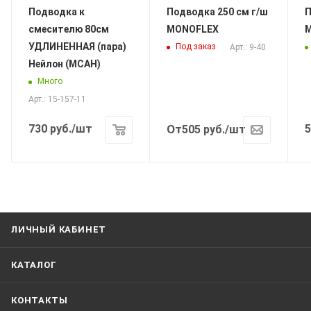
Подводка к
Подводка 250 см г/ш
По
смесителю 80см
MONOFLEX
УДЛИНЕННАЯ (пара)
Под заказ
Арт.: 9-40
Нейлон (МСАН)
Много
Арт.: 15-157-11
730
руб.
/шт
От
5
505
руб.
/шт
ЛИЧНЫЙ КАБИНЕТ
КАТАЛОГ
КОНТАКТЫ