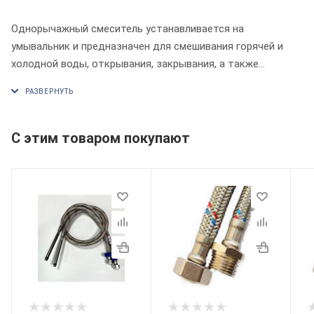
Однорычажный смеситель устанавливается на
умывальник и предназначен для смешивания горячей и
холодной воды, открывания, закрывания, а также
регулировки температуры и напора воды в водоразборной
точке. Регулировка температуры воды в смесителе
осуществляется поворотом рукоятки влево-вправо, а
напора – вверх-вниз.
С этим товаром покупают