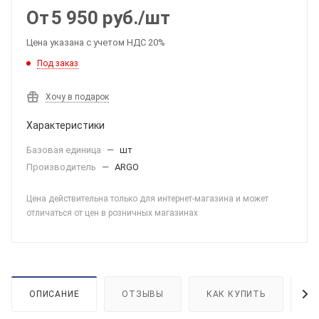
От
5 950
руб.
/шт
Цена указана с учетом НДС 20%
Под заказ
Хочу в подарок
Характеристики
Базовая единица
—
шт
Производитель
—
ARGO
Цена действительна только для интернет-магазина и может
отличаться от цен в розничных магазинах
ОПИСАНИЕ
ОТЗЫВЫ
КАК КУПИТЬ
О