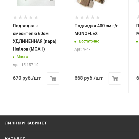
Подводка к
Подводка 400 см г/г
По
смесителю 60см
MONOFLEX
УДЛИНЕННАЯ (пара)
Достаточно
Нейлон (МСАН)
Арт.: 9-47
Много
Арт.: 15-157-10
670
руб.
/шт
668
руб.
/шт
6
ЛИЧНЫЙ КАБИНЕТ
КАТАЛОГ