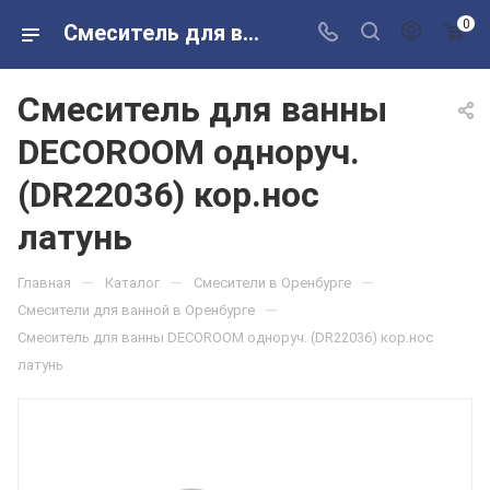
0
Смеситель для ванны DECOROOM одноруч. (DR22036) кор.нос латунь в розничных магазинах Сантехторг
Смеситель для ванны
DECOROOM одноруч.
(DR22036) кор.нос
латунь
—
—
—
Главная
Каталог
Смесители в Оренбурге
—
Смесители для ванной в Оренбурге
Смеситель для ванны DECOROOM одноруч. (DR22036) кор.нос
латунь