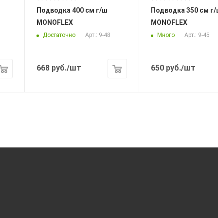
Подводка 400 см г/ш
Подводка 350 см г/ш
MONOFLEX
MONOFLEX
Достаточно
Много
Арт.: 9-48
Арт.: 9-45
668
руб.
/шт
650
руб.
/шт