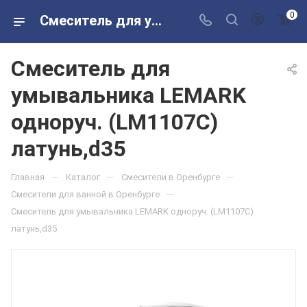
0
Смеситель для умывальника LEMARK одноруч. (LM1107C) латунь,d35 в розничных магазинах Сантехторг
Смеситель для
умывальника LEMARK
одноруч. (LM1107C)
латунь,d35
—
—
—
Главная
Каталог
Смесители в Оренбурге
—
Смесители для ванной в Оренбурге
Смеситель для умывальника LEMARK одноруч. (LM1107C)
латунь,d35