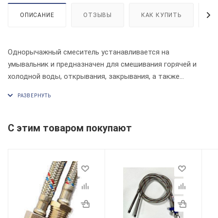
ОПИСАНИЕ
ОТЗЫВЫ
КАК КУПИТЬ
О
Однорычажный смеситель устанавливается на
умывальник и предназначен для смешивания горячей и
холодной воды, открывания, закрывания, а также
регулировки температуры и напора воды в водоразборной
точке. Регулировка температуры воды в смесителе
осуществляется поворотом рукоятки влево-вправо, а
напора – вверх-вниз.
С этим товаром покупают