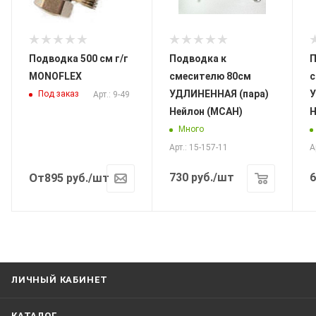
Подводка 500 см г/г
Подводка к
П
MONOFLEX
смесителю 80см
с
УДЛИНЕННАЯ (пара)
У
Под заказ
Арт.: 9-49
Нейлон (МСАН)
Н
Много
Арт.: 15-157-11
А
От
730
руб.
/шт
6
895
руб.
/шт
ЛИЧНЫЙ КАБИНЕТ
КАТАЛОГ