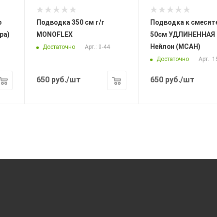
Подводка 350 см г/г
Подводка к смесителю
ра)
MONOFLEX
50см УДЛИНЕННАЯ (
Нейлон (МСАН)
Достаточно
Арт.: 9-44
Достаточно
Арт.: 1
650
руб.
/шт
650
руб.
/шт