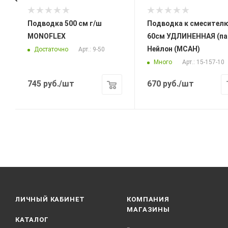
Подводка 500 см г/ш
Подводка к смесителю
MONOFLEX
60см УДЛИНЕННАЯ (па
Нейлон (МСАН)
Достаточно
Арт.: 9-50
Много
Арт.: 15-157-10
745
руб.
/шт
670
руб.
/шт
ЛИЧНЫЙ КАБИНЕТ
КОМПАНИЯ
МАГАЗИНЫ
КАТАЛОГ