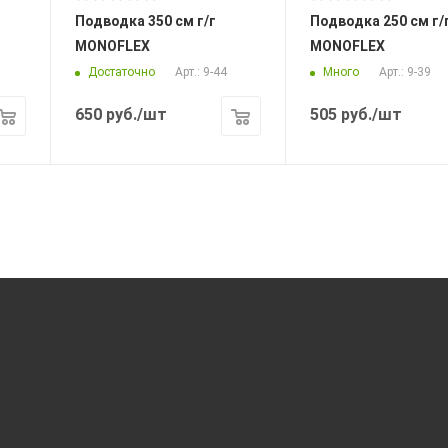
Подводка 350 см г/г
Подводка 250 см г/г
MONOFLEX
MONOFLEX
Достаточно
Много
Арт.: 9-44
Арт.: 9-39
650
руб.
/шт
505
руб.
/шт