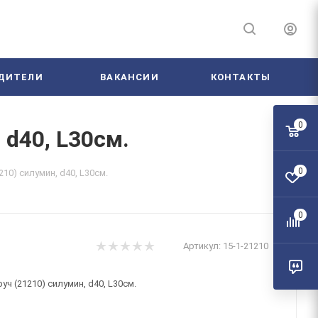
ДИТЕЛИ
ВАКАНСИИ
КОНТАКТЫ
0
d40, L30см.
0
10) силумин, d40, L30см.
0
Артикул:
15-1-21210
ч (21210) силумин, d40, L30см.