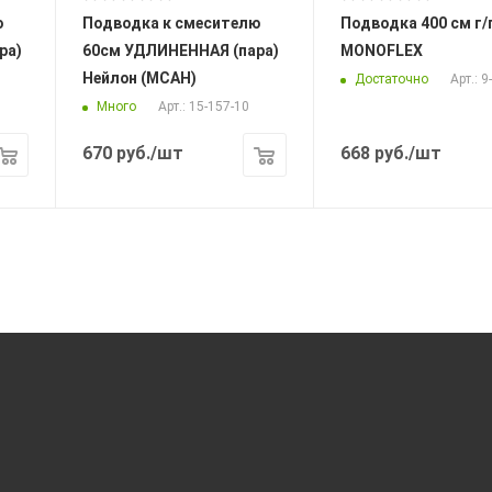
Подводка к смесителю
Подводка 400 см г/г
ра)
60см УДЛИНЕННАЯ (пара)
MONOFLEX
Нейлон (МСАН)
Достаточно
Арт.: 9
Много
Арт.: 15-157-10
670
руб.
/шт
668
руб.
/шт