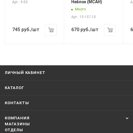
Нейлон (МСАН)
Арт.: 9-50
А
Много
Арт.: 15-157-10
745
руб.
/шт
670
руб.
/шт
6
ЛИЧНЫЙ КАБИНЕТ
КАТАЛОГ
КОНТАКТЫ
КОМПАНИЯ
МАГАЗИНЫ
ОТДЕЛЫ