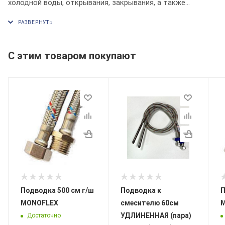
холодной воды, открывания, закрывания, а также
регулировки температуры и напора воды в водоразборной
точке. Регулировка температуры воды в смесителе
осуществляется поворотом рукоятки влево-вправо, а
напора – вверх-вниз.
С этим товаром покупают
Подводка 500 см г/ш
Подводка к
По
MONOFLEX
смесителю 60см
УДЛИНЕННАЯ (пара)
Достаточно