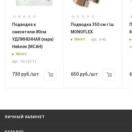
Подводка к
Подводка 350 см г/ш
По
смесителю 80см
MONOFLEX
УДЛИНЕННАЯ (пара)
Много
Арт.: 9-45
Нейлон (МСАН)
А
Много
Арт.: 15-157-11
730
руб.
/шт
650
руб.
/шт
6
ЛИЧНЫЙ КАБИНЕТ
КАТАЛОГ