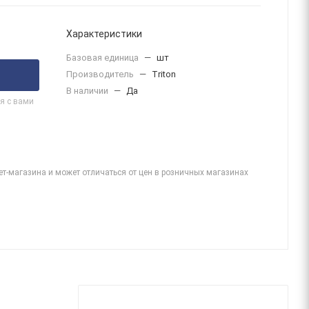
Характеристики
Базовая единица
—
шт
Производитель
—
Triton
В наличии
—
Да
я с вами
ет-магазина и может отличаться от цен в розничных магазинах