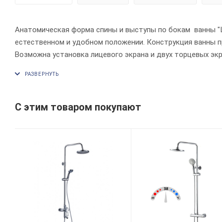
Анатомическая форма спины и выступы по бокам ванны "
естественном и удобном положении. Конструкция ванны п
Возможна установка лицевого экрана и двух торцевых эк
Длина: 1800 мм
Ширина: 800 мм
Высота: 645 мм
Глубина: 460 мм
С этим товаром покупают
Объем: 240 л