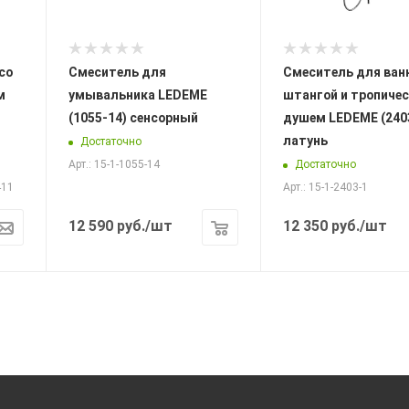
со
Смеситель для
Смеситель для ван
м
умывальника LEDEME
штангой и тропиче
(1055-14) сенсорный
душем LEDEME (240
латунь
Достаточно
Достаточно
Арт.: 15-1-1055-14
411
Арт.: 15-1-2403-1
12 590
руб.
/шт
12 350
руб.
/шт