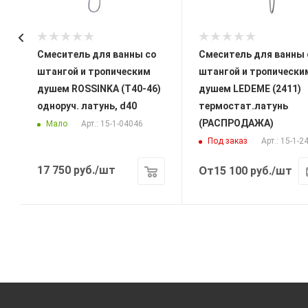
Смеситель для ванны со
Смеситель для ванны 
штангой и тропическим
штангой и тропически
душем ROSSINKA (T40-46)
душем LEDEME (2411)
одноруч. латунь, d40
термостат.латунь
(РАСПРОДАЖА)
Мало
Арт.: 15-1-04046
Под заказ
Арт.: 15-1-2
17 750
руб.
/шт
От
15 100
руб.
/шт