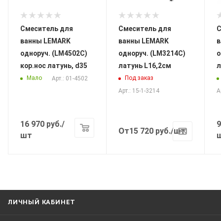
Смеситель для
Смеситель для
С
ванны LEMARK
ванны LEMARK
в
одноруч. (LM4502C)
одноруч. (LM3214C)
о
кор.нос латунь, d35
латунь L16,2см
л
Мало
Под заказ
Арт.: 01-4502
Арт.: 15-1-3214
А
16 970
руб.
/
9
От
15 720
руб.
/шт
шт
ЛИЧНЫЙ КАБИНЕТ