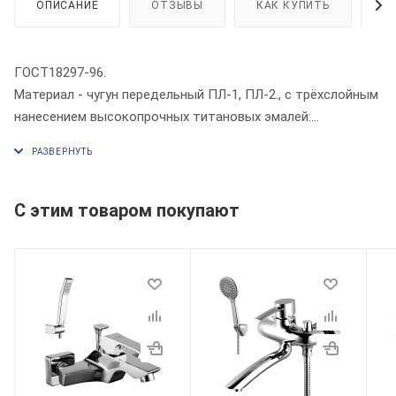
ОПИСАНИЕ
ОТЗЫВЫ
КАК КУПИТЬ
О
ГОСТ18297-96.
Материал - чугун передельный ПЛ-1, ПЛ-2., с трёхслойным
нанесением высокопрочных титановых эмалей:
- внешная поверхность покрыта грунтовой краской;
- объём - 235 литров;
- глубина - 458 мм.
- гарантия - 2 года;
С этим товаром покупают
- срок службы - 20 лет.
- сливное отверстие Ø 50 мм
- вес - 122 кг