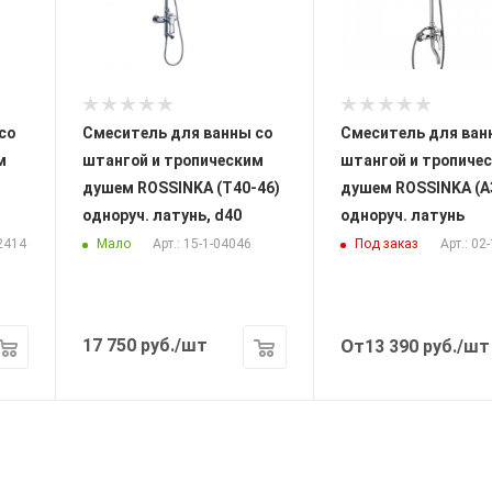
со
Смеситель для ванны со
Смеситель для ван
м
штангой и тропическим
штангой и тропиче
душем ROSSINKA (T40-46)
душем ROSSINKA (A
одноруч. латунь, d40
одноруч. латунь
Мало
Под заказ
-2414
Арт.: 15-1-04046
Арт.: 02
17 750
руб.
/шт
От
13 390
руб.
/шт