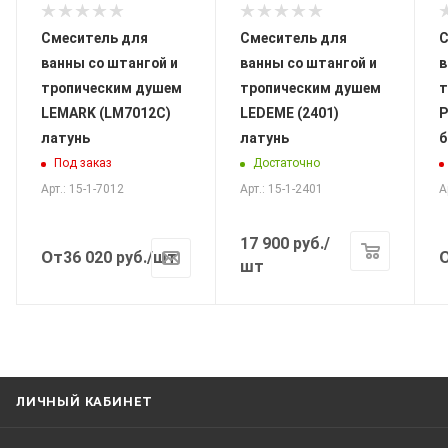
Смеситель для
Смеситель для
С
ванны со штангой и
ванны со штангой и
в
тропическим душем
тропическим душем
т
LEMARK (LM7012C)
LEDEME (2401)
P
латунь
латунь
б
Под заказ
Достаточно
Арт.: 15-1-7012
Арт.: 15-1-2401
А
17 900
руб.
/
От
36 020
руб.
/шт
шт
ЛИЧНЫЙ КАБИНЕТ