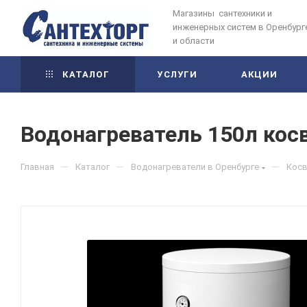
Магазины сантехники и
инженерных систем в Оренбург
и области
КАТАЛОГ
УСЛУГИ
АКЦИИ
Водонагреватель 150л косв
—
—
—
Главная
Каталог
Водонагреватели в Оренбурге
Косв