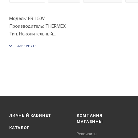
Модель: ER 150V
Производитель: THERMEX
Тип: Накопительный
Исполнение: Вертикальное
Объем горячей воды: 150 л
Форма: Круглая
Мощность: 1,5 кВт
Внутренний бак: Сталь
Покрытие внутреннего бака: Биостеклофарфор
Гарантия на внутренний бак: 3 года
ЛИЧНЫЙ КАБИНЕТ
КОМПАНИЯ
МАГАЗИНЫ
КАТАЛОГ
Реквизиты