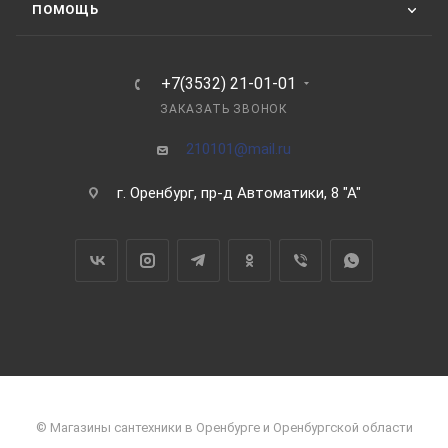
Ускоренный нагрев да
ПОМОЩЬ
Тип электрического нагревательного элемента трубчатый
Точки водоразбора несколько
Класс IP IPX4
+7(3532) 21-01-01
УЗО да
ЗАКАЗАТЬ ЗВОНОК
Клапан предохранительный да
210101@mail.ru
Диапазон регулировки температуры, °С30-75
Индикация включения да
г. Оренбург, пр-д Автоматики, 8 "А"
Индикация нагрева да
Высота, мм 530
Глубина, мм 288
Ширина, мм 996
Вес, кг 25.7
Гарантия на изделие, мес 12
© Магазины сантехники в Оренбурге и Оренбургской области