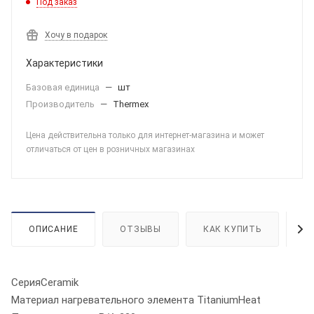
Под заказ
Хочу в подарок
Характеристики
Базовая единица
—
шт
Производитель
—
Thermex
Цена действительна только для интернет-магазина и может
отличаться от цен в розничных магазинах
ОПИСАНИЕ
ОТЗЫВЫ
КАК КУПИТЬ
О
СерияCeramik
Материал нагревательного элемента TitaniumHeat